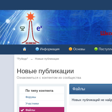
Информация
Основы
Поступл
"Рубедо"
→
Новые публикации
Новые публикации
Ознакомиться с контентом из сообщества
Файлы
По типу контента
Форумы
Новых публикаций не най
Участники
Файлы