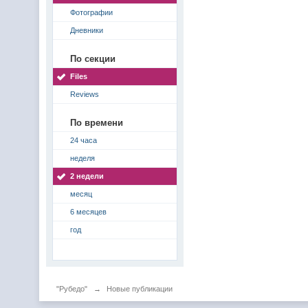
Фотографии
Дневники
По секции
Files
Reviews
По времени
24 часа
неделя
2 недели
месяц
6 месяцев
год
"Рубедо"
→
Новые публикации