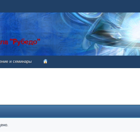
ение и семинары
дено.