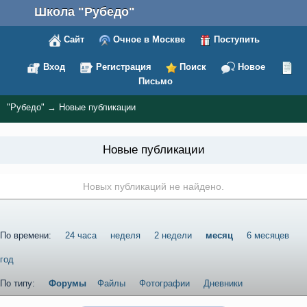
Школа "Рубедо"
Сайт
Очное в Москве
Поступить
Вход
Регистрация
Поиск
Новое
Письмо
"Рубедо"
→
Новые публикации
Новые публикации
Новых публикаций не найдено.
По времени:
24 часа
неделя
2 недели
месяц
6 месяцев
год
По типу:
Форумы
Файлы
Фотографии
Дневники