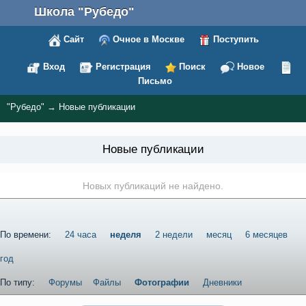
Школа "Рубедо"
Сайт
Очное в Москве
Поступить
Вход
Регистрация
Поиск
Новое
Письмо
"Рубедо"
→
Новые публикации
Новые публикации
Новых публикаций не найдено.
По времени:
24 часа
неделя
2 недели
месяц
6 месяцев
год
По типу:
Форумы
Файлы
Фотографии
Дневники