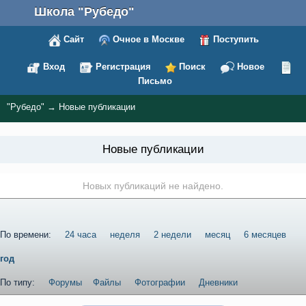
Школа "Рубедо"
Сайт
Очное в Москве
Поступить
Вход
Регистрация
Поиск
Новое
Письмо
"Рубедо"
→
Новые публикации
Новые публикации
Новых публикаций не найдено.
По времени:
24 часа
неделя
2 недели
месяц
6 месяцев
год
По типу:
Форумы
Файлы
Фотографии
Дневники