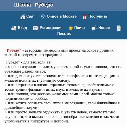
Школа "Рубедо"
Сайт
Очное в Москве
Поступить
Вход
Регистрация
Поиск
Новое
Письмо
"Рубедо"
- авторский иммерсивный проект на основе древних
знаний и современных традиций.
"Рубедо" - для вас, если вы:
+
хорошо изучили парадигму современной науки и поняли, что она
объясняет далеко не всё;
+
или давно изучаете различные философские и иные традиции и
желаете понять их глубинную основу;
+
или встретили в жизни странные феномены, необъяснимые с
точки зрения физики и иных наук, и желаете их изучать;
+
или поняли, что достичь желаемых вами целей можно только
нефизическим способом;
+
или хотите осознать свой путь в мироздании, свои ближайшие и
дальнейшие задачи;
+
или просто желаете отдохнуть и узнать новое, самостоятельно
изучить то, что вызывает такие разнообразные мнения и так часто
упоминается в литературе и истории.